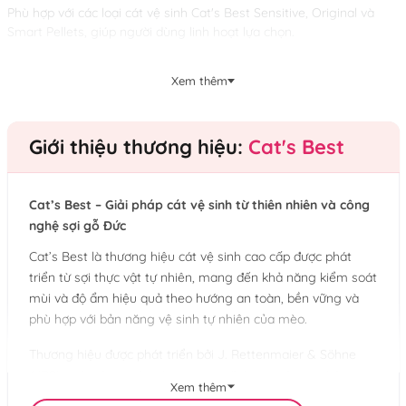
Phù hợp với các loại cát vệ sinh Cat's Best Sensitive, Original và
Smart Pellets, giúp người dùng linh hoạt lựa chọn.
Xem thêm
Giới thiệu thương hiệu:
Cat's Best
Cat’s Best – Giải pháp cát vệ sinh từ thiên nhiên và công
nghệ sợi gỗ Đức
Cat’s Best là thương hiệu cát vệ sinh cao cấp được phát
triển từ sợi thực vật tự nhiên, mang đến khả năng kiểm soát
mùi và độ ẩm hiệu quả theo hướng an toàn, bền vững và
phù hợp với bản năng vệ sinh tự nhiên của mèo.
Thương hiệu được phát triển bởi J. Rettenmaier & Söhne
(JRS) – tập đoàn tiên phong trong lĩnh vực công nghệ sợi
Xem thêm
thực vật với hơn 140 năm kinh nghiệm tại Đức. Ứng dụng