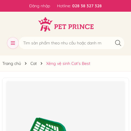
Đăng nhập
Hotline:
028 38 327 328
Trang chủ
Cat
Xẻng vệ sinh Cat's Best