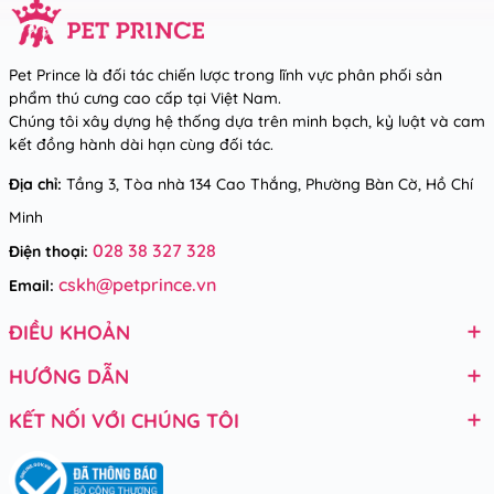
Pet Prince là đối tác chiến lược trong lĩnh vực phân phối sản
phẩm thú cưng cao cấp tại Việt Nam.
Chúng tôi xây dựng hệ thống dựa trên minh bạch, kỷ luật và cam
kết đồng hành dài hạn cùng đối tác.
Địa chỉ:
Tầng 3, Tòa nhà 134 Cao Thắng, Phường Bàn Cờ, Hồ Chí
Minh
028 38 327 328
Điện thoại:
cskh@petprince.vn
Email:
ĐIỀU KHOẢN
HƯỚNG DẪN
KẾT NỐI VỚI CHÚNG TÔI