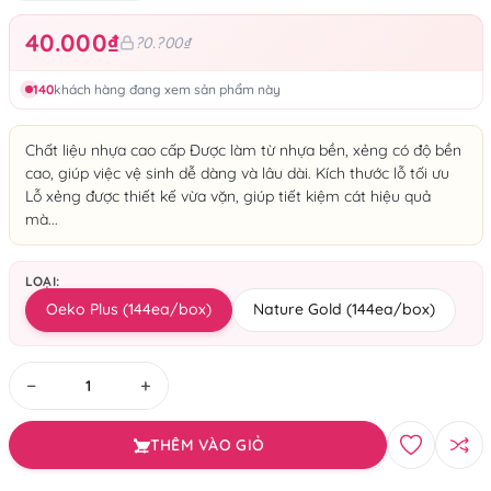
40.000₫
?0.?00₫
140
khách hàng đang xem sản phẩm này
Chất liệu nhựa cao cấp Được làm từ nhựa bền, xẻng có độ bền
cao, giúp việc vệ sinh dễ dàng và lâu dài. Kích thước lỗ tối ưu
Lỗ xẻng được thiết kế vừa vặn, giúp tiết kiệm cát hiệu quả
mà...
LOẠI:
Oeko Plus (144ea/box)
Nature Gold (144ea/box)
−
+
THÊM VÀO GIỎ