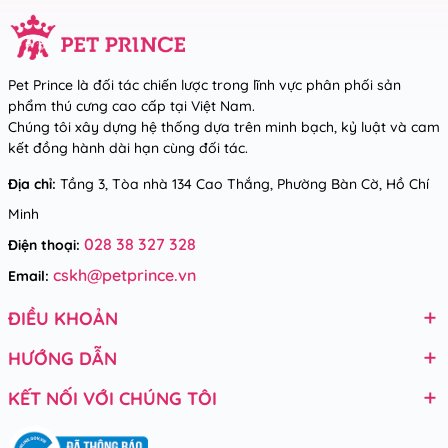
Pet Prince là đối tác chiến lược trong lĩnh vực phân phối sản
phẩm thú cưng cao cấp tại Việt Nam.
Chúng tôi xây dựng hệ thống dựa trên minh bạch, kỷ luật và cam
kết đồng hành dài hạn cùng đối tác.
Địa chỉ:
Tầng 3, Tòa nhà 134 Cao Thắng, Phường Bàn Cờ, Hồ Chí
Minh
028 38 327 328
Điện thoại:
cskh@petprince.vn
Email:
ĐIỀU KHOẢN
HƯỚNG DẪN
KẾT NỐI VỚI CHÚNG TÔI