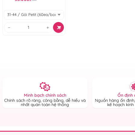
−
+
Ổn định 
Minh bạch chính sách
Nguồn hàng ổn định,
Chính sách rõ ràng, công bằng, dễ hiểu và
kế hoạch kinh
nhất quán toàn hệ thống