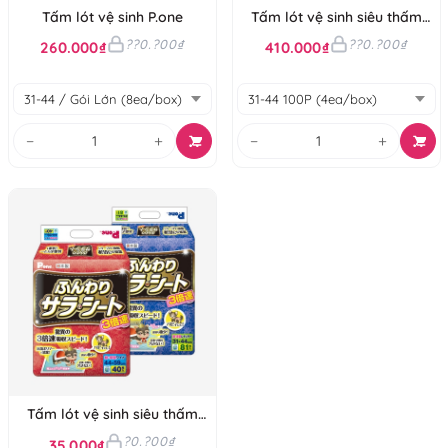
Tấm lót vệ sinh P.one
Tấm lót vệ sinh siêu thấm
khử mùi
??0.?00₫
??0.?00₫
260.000₫
410.000₫
−
+
−
+
Tấm lót vệ sinh siêu thấm
kháng khuẩn
?0.?00₫
35.000₫