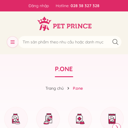
Đăng nhập
Hotline:
028 38 327 328
P.ONE
Trang chủ
P.one