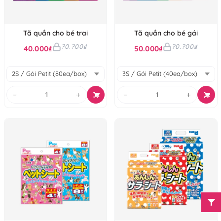
Tã quần cho bé trai
Tã quần cho bé gái
?0.?00₫
?0.?00₫
40.000₫
50.000₫
−
+
−
+