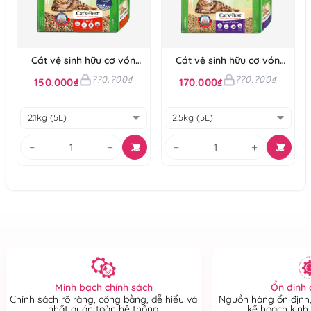
Cát vệ sinh hữu cơ vón
Cát vệ sinh hữu cơ vón
cục khử mùi và vi trùng
cục cho mèo lông dài
??0.?00₫
??0.?00₫
150.000₫
170.000₫
Cat's Best Original
Cat’s Best Smart Pellets
−
+
−
+
Ổn định 
Minh bạch chính sách
Nguồn hàng ổn định,
Chính sách rõ ràng, công bằng, dễ hiểu và
kế hoạch kinh
nhất quán toàn hệ thống