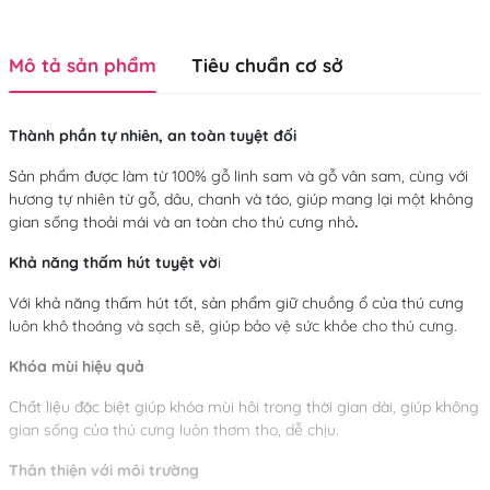
Mô tả sản phẩm
Tiêu chuẩn cơ sở
Thành phần tự nhiên, an toàn tuyệt đối
Sản phẩm được làm từ 100% gỗ linh sam và gỗ vân sam, cùng với
hương tự nhiên từ gỗ, dâu, chanh và táo, giúp mang lại một không
gian sống thoải mái và an toàn cho thú cưng nhỏ
.
Khả năng thấm hút tuyệt vờ
i
Với khả năng thấm hút tốt, sản phẩm giữ chuồng ổ của thú cưng
luôn khô thoáng và sạch sẽ, giúp bảo vệ sức khỏe cho thú cưng.
Khóa mùi hiệu quả
Chất liệu đặc biệt giúp khóa mùi hôi trong thời gian dài, giúp không
gian sống của thú cưng luôn thơm tho, dễ chịu.
Thân thiện với môi trường