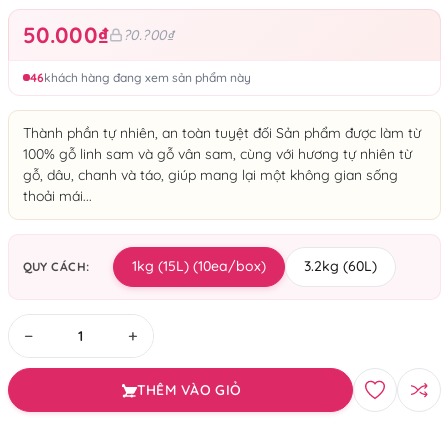
50.000₫
?0.?00₫
46
khách hàng đang xem sản phẩm này
Thành phần tự nhiên, an toàn tuyệt đối Sản phẩm được làm từ
100% gỗ linh sam và gỗ vân sam, cùng với hương tự nhiên từ
gỗ, dâu, chanh và táo, giúp mang lại một không gian sống
thoải mái...
1kg (15L) (10ea/box)
3.2kg (60L)
QUY CÁCH:
−
+
THÊM VÀO GIỎ