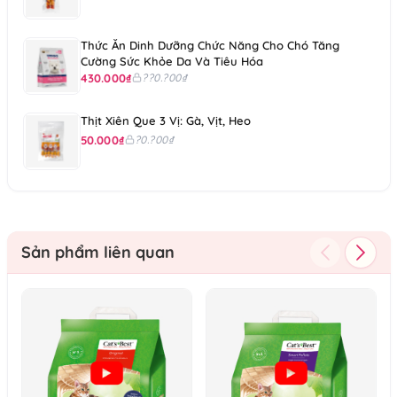
Thức Ăn Dinh Dưỡng Chức Năng Cho Chó Tăng
Cường Sức Khỏe Da Và Tiêu Hóa
430.000₫
??0.?00₫
Thịt Xiên Que 3 Vị: Gà, Vịt, Heo
50.000₫
?0.?00₫
Sản phẩm liên quan