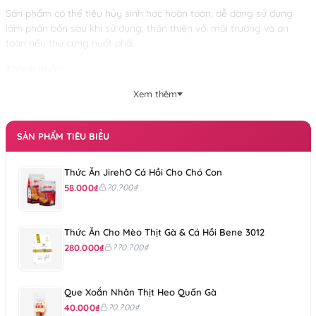
Sản phẩm có thể tiêu hủy sinh học hoàn toàn, dễ dàng sử dụng
làm phân bón sau khi sử dụng, thân thiện với môi trường và an
toàn nếu thú cưng nuốt phải.
Thành phần:
Xem thêm
100% gỗ linh sam và vân sam
SẢN PHẨM TIÊU BIỂU
Thức Ăn JirehO Cá Hồi Cho Chó Con
58.000₫
?0.?00₫
Thức Ăn Cho Mèo Thịt Gà & Cá Hồi Bene 3012
280.000₫
??0.?00₫
Que Xoắn Nhân Thịt Heo Quấn Gà
40.000₫
?0.?00₫