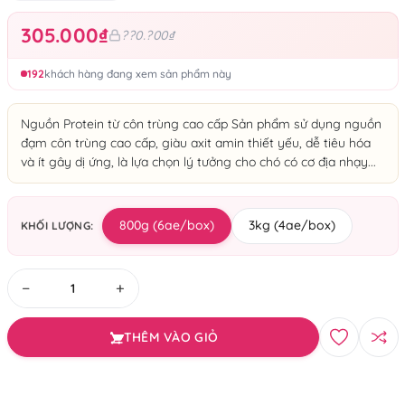
305.000₫
??0.?00₫
192
khách hàng đang xem sản phẩm này
Nguồn Protein từ côn trùng cao cấp Sản phẩm sử dụng nguồn
đạm côn trùng cao cấp, giàu axit amin thiết yếu, dễ tiêu hóa
và ít gây dị ứng, là lựa chọn lý tưởng cho chó có cơ địa nhạy...
800g (6ae/box)
3kg (4ae/box)
KHỐI LƯỢNG:
−
+
THÊM VÀO GIỎ