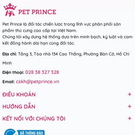
Pet Prince là đối tác chiến lược trong lĩnh vực phân phối sản
phẩm thú cưng cao cấp tại Việt Nam.
Chúng tôi xây dựng hệ thống dựa trên minh bạch, kỷ luật và cam
kết đồng hành dài hạn cùng đối tác.
Địa chỉ:
Tầng 3, Tòa nhà 134 Cao Thắng, Phường Bàn Cờ, Hồ Chí
Minh
028 38 327 328
Điện thoại:
cskh@petprince.vn
Email:
ĐIỀU KHOẢN
HƯỚNG DẪN
KẾT NỐI VỚI CHÚNG TÔI