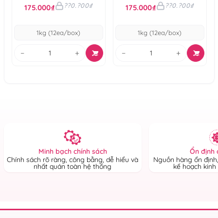
chó giống nhỏ
chó giống lớn
??0.?00₫
??0.?00₫
175.000₫
175.000₫
1kg (12ea/box)
1kg (12ea/box)
−
+
−
+
Ổn định 
Minh bạch chính sách
Nguồn hàng ổn định,
Chính sách rõ ràng, công bằng, dễ hiểu và
kế hoạch kinh
nhất quán toàn hệ thống