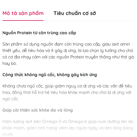
Mô tả sản phẩm
Tiêu chuẩn cơ sở
Nguồn Protein từ côn trùng cao cấp
Sản phẩm sử dụng nguồn đạm côn trùng cao cấp, giàu axit amin
thiết yếu, dễ tiêu hóa và ít gây dị ứng, là lựa chọn lý tưởng cho chó
có cơ địa nhạy cảm với các nguồn Protein truyền thống như thịt gà
hay bò.
Công thức không ngũ cốc, không gây kích ứng
Không chứa ngũ cốc, giúp giảm nguy cơ dị ứng và các vấn đề tiêu
hóa, đồng thời hỗ trợ hệ tiêu hóa khỏe mạnh cho chó bị dị ứng với
ngũ cốc.
Giúp cải thiện sức khỏe da và lông
Hàm lượng axit béo Omega-3 và Omega-6 giúp nuôi dưỡng làn da
khỏe mạnh, giảm tình trạng viêm da, ngứa ngáy và làm lông bóng
mượt.