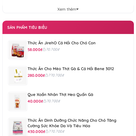
Crude Fiber (max)
6.0%
Xem thêm
Moisture (max)
12.0%
ME (kcal/kg)
SẢN PHẨM TIÊU BIỂU
3500
Thức Ăn JirehO Cá Hồi Cho Chó Con
58.000₫
?0.?00₫
Thức Ăn Cho Mèo Thịt Gà & Cá Hồi Bene 3012
280.000₫
??0.?00₫
Que Xoắn Nhân Thịt Heo Quấn Gà
40.000₫
?0.?00₫
Thức Ăn Dinh Dưỡng Chức Năng Cho Chó Tăng
Cường Sức Khỏe Da Và Tiêu Hóa
430.000₫
??0.?00₫