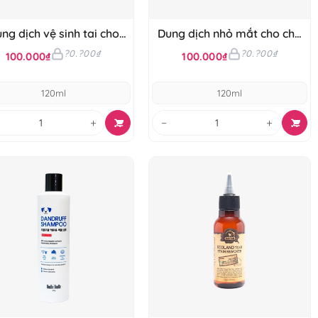
ng dịch vệ sinh tai cho
Dung dịch nhỏ mắt cho chó
chó Budle'Budle
Budle'Budle
?0.?00₫
?0.?00₫
100.000₫
100.000₫
120ml
120ml
+
−
+