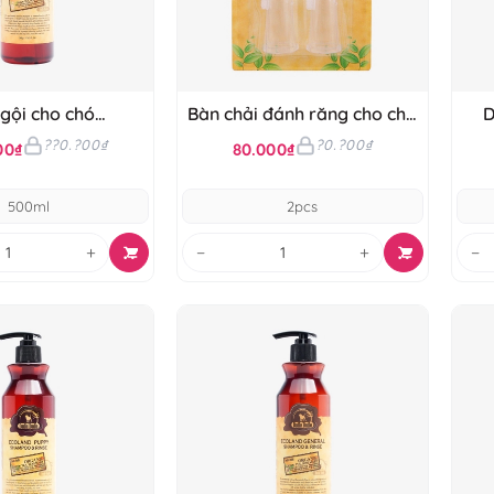
gội cho chó
Bàn chải đánh răng cho chó
D
dle'Budle
Budle'Budle
??0.?00₫
?0.?00₫
00₫
80.000₫
500ml
2pcs
+
−
+
−