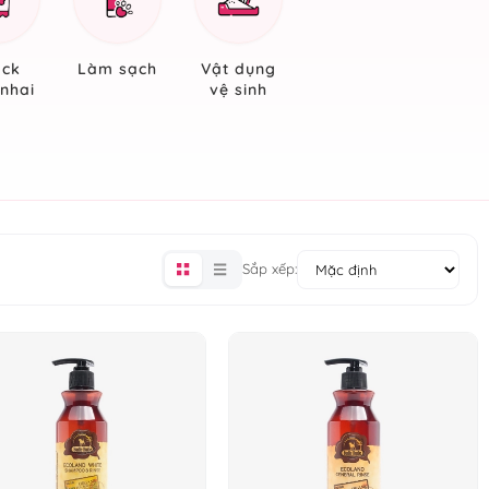
ack
Làm sạch
Vật dụng
nhai
vệ sinh
Sắp xếp: