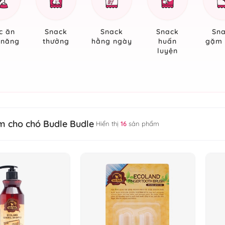
c ăn
Snack
Snack
Snack
Sn
 năng
thưởng
hằng ngày
huấn
gặm 
luyện
 cho chó Budle Budle
Hiển thị
16
sản phẩm