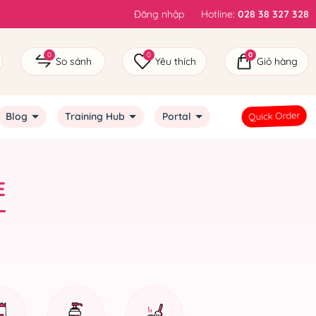
Đăng nhập
Hotline:
028 38 327 328
0
0
0
So sánh
Yêu thích
Giỏ hàng
Quick Order
Blog
Training Hub
Portal
E