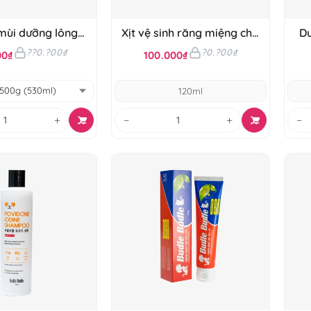
 mùi dưỡng lông
Xịt vệ sinh răng miệng cho
Du
dle'Budle
chó Budle'Budle
??0.?00₫
?0.?00₫
00₫
100.000₫
120ml
+
−
+
−