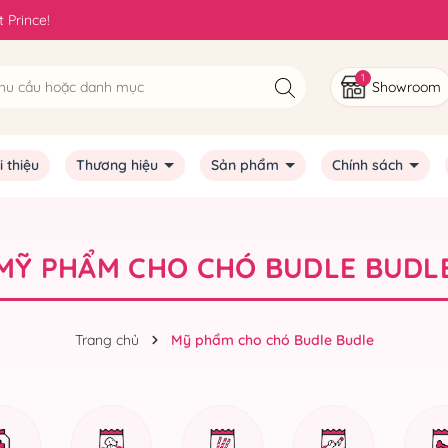
 Prince!
1
Showroom
i thiệu
Thương hiệu
Sản phẩm
Chính sách
MỸ PHẨM CHO CHÓ BUDLE BUDL
Trang chủ
Mỹ phẩm cho chó Budle Budle