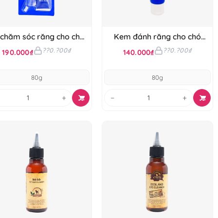
 chăm sóc răng cho chó
Kem đánh răng cho chó
Budle'Budle
Budle'Budle
??0.?00₫
??0.?00₫
190.000₫
140.000₫
80g
80g
+
−
+