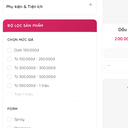
Phụ kiện & Tiện ích
BỘ LỌC SẢN PHẨM
Dầu 
Bu
200.0
CHỌN MỨC GIÁ
Dưới 100.000đ
Từ 100.000đ - 200.000đ
−
Từ 200.000đ - 300.000đ
Từ 300.000đ - 500.000đ
Từ 500.000đ - 1 triệu
Trên 1 triệu
FORM
Spray
Shampoo