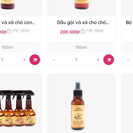
 và xả chó con
Dầu gội và xả cho chó
Bộ
dle'Budle
Budle'Budle
??0.?00₫
??0.?00₫
00₫
200.000₫
500ml
500ml
+
−
+
−