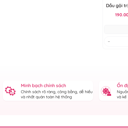
Dầu gội tr
Bu
190.0
−
Minh bạch chính sách
Ổn đ
Chính sách rõ ràng, công bằng, dễ hiểu
Nguồn
và nhất quán toàn hệ thống
và kế