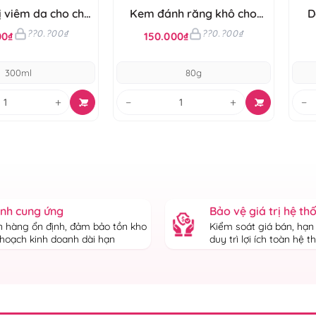
ị viêm da cho chó
Kem đánh răng khô cho
D
dle'Budle
chó Budle'Budle
??0.?00₫
??0.?00₫
00₫
150.000₫
300ml
80g
+
−
+
−
ịnh cung ứng
Bảo vệ giá trị hệ th
 hàng ổn định, đảm bảo tồn kho
Kiểm soát giá bán, hạn
 hoạch kinh doanh dài hạn
duy trì lợi ích toàn hệ 