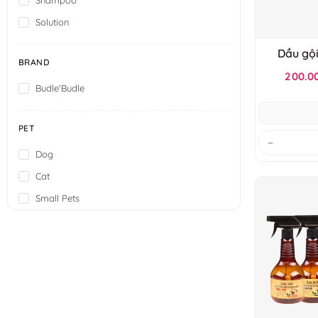
Solution
Dầu gội
BRAND
Bu
200.0
Budle'Budle
PET
−
Dog
Cat
Small Pets