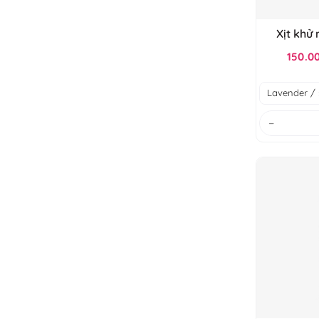
Xịt khử
Bu
150.0
−