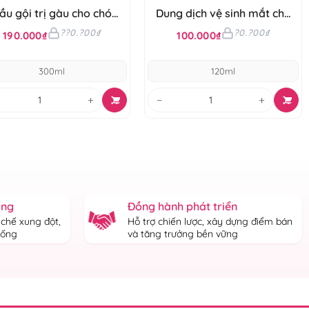
ầu gội trị gàu cho chó
Dung dịch vệ sinh mắt cho
Budle'Budle
chó Budle'Budle
??0.?00₫
?0.?00₫
190.000₫
100.000₫
300ml
120ml
+
−
+
ống
Đồng hành phát triển
 chế xung đột,
Hỗ trợ chiến lược, xây dựng điểm bán
thống
và tăng trưởng bền vững