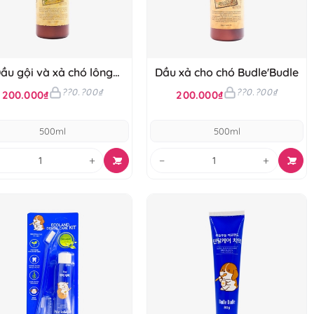
ầu gội và xả chó lông
Dầu xả cho chó Budle'Budle
trắng Budle'Budle
??0.?00₫
??0.?00₫
200.000₫
200.000₫
500ml
500ml
+
−
+