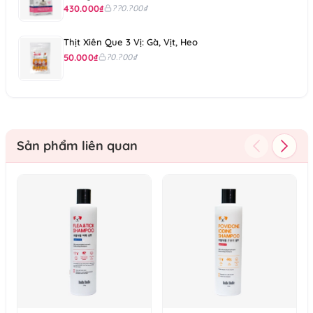
430.000₫
??0.?00₫
Thịt Xiên Que 3 Vị: Gà, Vịt, Heo
50.000₫
?0.?00₫
Sản phẩm liên quan