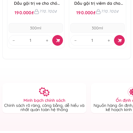
Dầu gội trị ve cho chó
Dầu gội trị viêm da cho
Budle'Budle
chó Budle'Budle
??0.?00₫
??0.?00₫
190.000₫
190.000₫
300ml
300ml
−
+
−
+
Ổn định 
Minh bạch chính sách
Nguồn hàng ổn định,
Chính sách rõ ràng, công bằng, dễ hiểu và
kế hoạch kinh
nhất quán toàn hệ thống