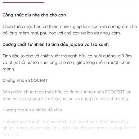
Công thức dịu nhẹ cho chó con
Chứa thảo mộc hữu cơ thiên nhiên, giúp làm sạch và dưỡng ẩm cho
bộ lông mềm mại, phù hợp với chó con và làn da nhạy cảm.
Dưỡng chất tự nhiên từ tinh dầu jojoba và trà xanh
Tinh dầu jojoba và chiết xuất trà xanh hữu cơ nuôi dưỡng, giữ ẩm
và phục hồi hư tổn cho lông chó con, giúp lông mềm mượt, khoẻ
mạnh.
Chứng nhận ECOCERT
Sản phẩm chứa thảo mộc hữu cơ được chứng nhận ECOCERT, an
toàn và không gây kích ứng cho làn da nhạy cảm của thú cưng.
Hương thơm tự nhiên dễ chịu
Hương thơm thanh mát và dễ chịu từ các thành phần hữu cơ tự
nhiên, mang lại cảm giác thư giãn cho chó con trong suốt quá trình
tắm gội.