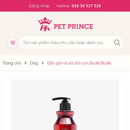
Đăng nhập
Hotline:
028 38 327 328
Trang chủ
Dog
Dầu gội và xả chó con Budle'Budle