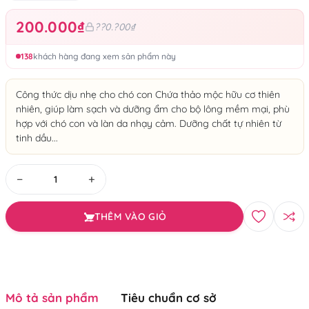
200.000₫
??0.?00₫
138
khách hàng đang xem sản phẩm này
Công thức dịu nhẹ cho chó con Chứa thảo mộc hữu cơ thiên
nhiên, giúp làm sạch và dưỡng ẩm cho bộ lông mềm mại, phù
hợp với chó con và làn da nhạy cảm. Dưỡng chất tự nhiên từ
tinh dầu...
−
+
THÊM VÀO GIỎ
Mô tả sản phẩm
Tiêu chuẩn cơ sở