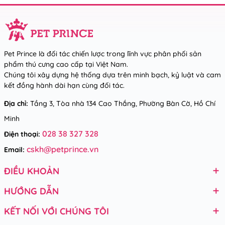
Pet Prince là đối tác chiến lược trong lĩnh vực phân phối sản
phẩm thú cưng cao cấp tại Việt Nam.
Chúng tôi xây dựng hệ thống dựa trên minh bạch, kỷ luật và cam
kết đồng hành dài hạn cùng đối tác.
Địa chỉ:
Tầng 3, Tòa nhà 134 Cao Thắng, Phường Bàn Cờ, Hồ Chí
Minh
028 38 327 328
Điện thoại:
cskh@petprince.vn
Email:
ĐIỀU KHOẢN
HƯỚNG DẪN
KẾT NỐI VỚI CHÚNG TÔI