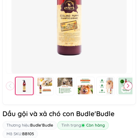
Dầu gội và xả chó con Budle'Budle
Thương hiệu:
Budle'Budle
Tình trạng:
Còn hàng
Mã SKU:
BB105