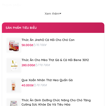
Thành phần:
Xem thêm
Water; Sodium Laureth Sulfate; Ammonium Lauryl Sulfate;
Methylpropanediol; Cocamidopropyl betaine; Glycol Distearate;
Fragrance; Sodium Citrate; Cetrimonium Chloride; Dimethicone; 1,2-
SẢN PHẨM TIÊU BIỂU
Hexanediol; Cetyl Alcohol; Butylene Glycol; Polyquaternium-10;
Allantoin; Propolis Extract; Camellia Sinensis Leaf Water;
Rosmarinus Officinalis (Rosemary) Leaf Water; Illicium Verum
Thức Ăn JirehO Cá Hồi Cho Chó Con
(Anise) Fruit Extract; Laureth-20; Laureth-3; Scutellaria Baicalensis
58.000₫
?0.?00₫
Root Extract; Jojoba Oil; Benzyl Alcohol; Dehydroacetic Acid.
Tiêu chuẩn cơ sở:
Xem
tại đây.
Thức Ăn Cho Mèo Thịt Gà & Cá Hồi Bene 3012
280.000₫
??0.?00₫
Que Xoắn Nhân Thịt Heo Quấn Gà
40.000₫
?0.?00₫
Thức Ăn Dinh Dưỡng Chức Năng Cho Chó Tăng
Cường Sức Khỏe Da Và Tiêu Hóa