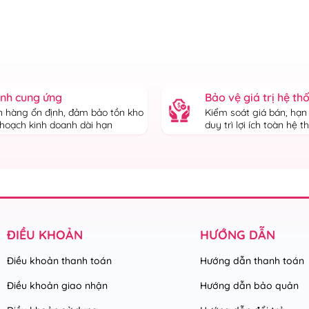
ịnh cung ứng
Bảo vệ giá trị hệ th
 hàng ổn định, đảm bảo tồn kho
Kiểm soát giá bán, hạn
 hoạch kinh doanh dài hạn
duy trì lợi ích toàn hệ 
ĐIỀU KHOẢN
HƯỚNG DẪN
Điều khoản thanh toán
Hướng dẫn thanh toán
Điều khoản giao nhận
Hướng dẫn bảo quản