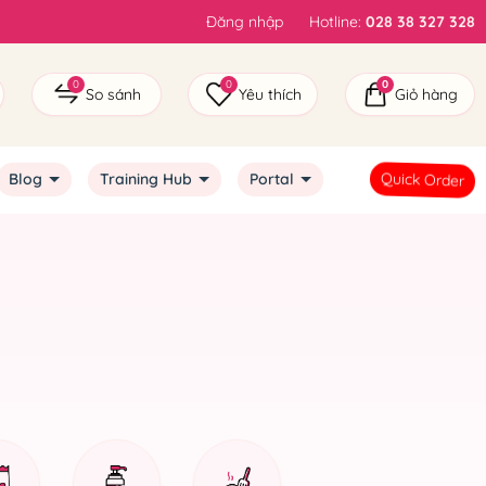
Đăng nhập
Hotline:
028 38 327 328
0
0
0
So sánh
Yêu thích
Giỏ hàng
Quick Order
Blog
Training Hub
Portal