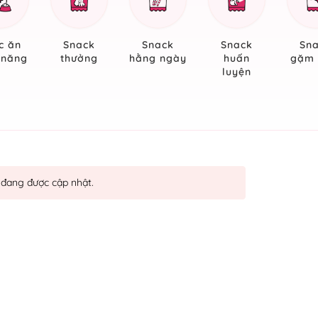
c ăn
Snack
Snack
Snack
Sn
 năng
thưởng
hằng ngày
huấn
gặm 
luyện
đang được cập nhật.