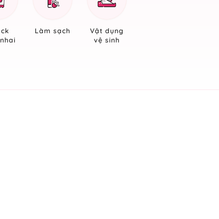
ack
Làm sạch
Vật dụng
nhai
vệ sinh