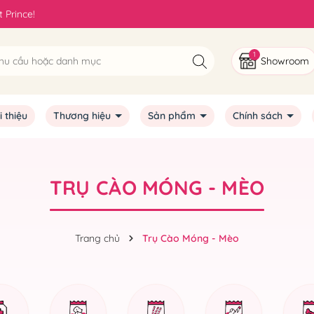
 Prince!
1
Showroom
i thiệu
Thương hiệu
Sản phẩm
Chính sách
TRỤ CÀO MÓNG - MÈO
Trang chủ
Trụ Cào Móng - Mèo