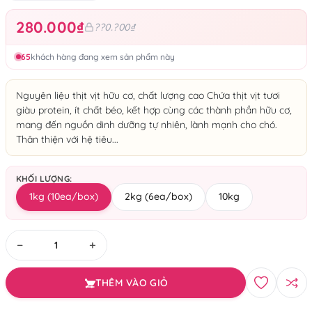
280.000₫
??0.?00₫
65
khách hàng đang xem sản phẩm này
Nguyên liệu thịt vịt hữu cơ, chất lượng cao Chứa thịt vịt tươi
giàu protein, ít chất béo, kết hợp cùng các thành phần hữu cơ,
mang đến nguồn dinh dưỡng tự nhiên, lành mạnh cho chó.
Thân thiện với hệ tiêu...
KHỐI LƯỢNG:
1kg (10ea/box)
2kg (6ea/box)
10kg
−
+
THÊM VÀO GIỎ