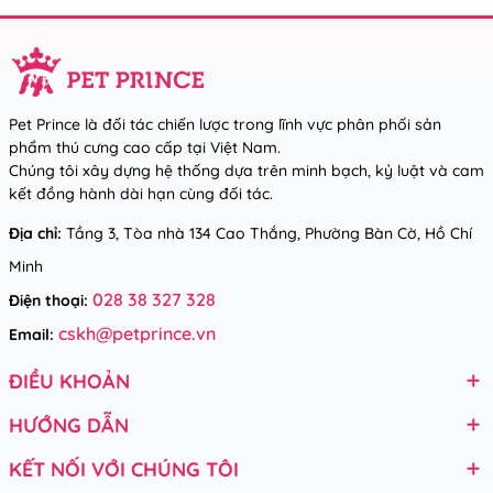
Pet Prince là đối tác chiến lược trong lĩnh vực phân phối sản
phẩm thú cưng cao cấp tại Việt Nam.
Chúng tôi xây dựng hệ thống dựa trên minh bạch, kỷ luật và cam
kết đồng hành dài hạn cùng đối tác.
Địa chỉ:
Tầng 3, Tòa nhà 134 Cao Thắng, Phường Bàn Cờ, Hồ Chí
Minh
028 38 327 328
Điện thoại:
cskh@petprince.vn
Email:
ĐIỀU KHOẢN
HƯỚNG DẪN
KẾT NỐI VỚI CHÚNG TÔI