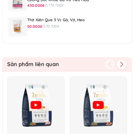
430.000₫
??0.?00₫
Thịt Xiên Que 3 Vị: Gà, Vịt, Heo
50.000₫
?0.?00₫
Sản phẩm liên quan