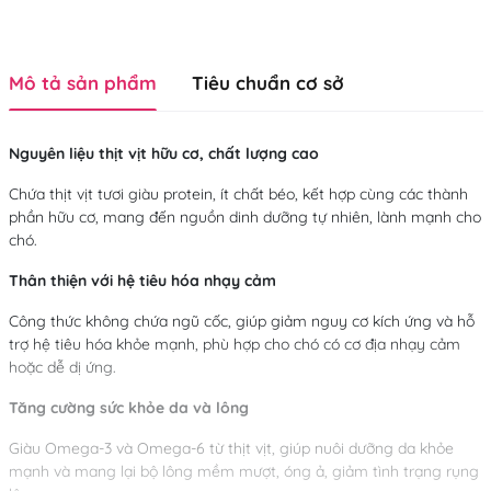
Mô tả sản phẩm
Tiêu chuẩn cơ sở
Nguyên liệu thịt vịt hữu cơ, chất lượng cao
Chứa thịt vịt tươi giàu protein, ít chất béo, kết hợp cùng các thành
phần hữu cơ, mang đến nguồn dinh dưỡng tự nhiên, lành mạnh cho
chó.
Thân thiện với hệ tiêu hóa nhạy cảm
Công thức không chứa ngũ cốc, giúp giảm nguy cơ kích ứng và hỗ
trợ hệ tiêu hóa khỏe mạnh, phù hợp cho chó có cơ địa nhạy cảm
hoặc dễ dị ứng.
Tăng cường sức khỏe da và lông
Giàu Omega-3 và Omega-6 từ thịt vịt, giúp nuôi dưỡng da khỏe
mạnh và mang lại bộ lông mềm mượt, óng ả, giảm tình trạng rụng