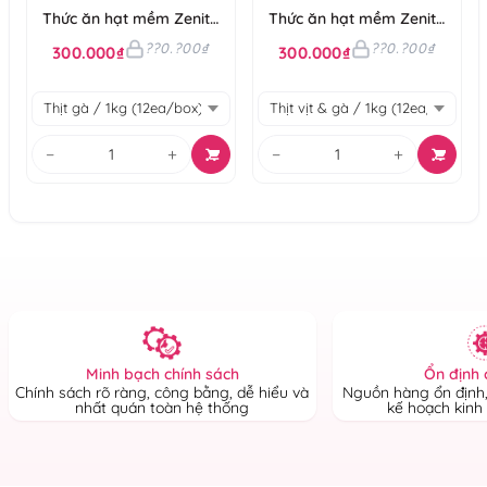
Thức ăn hạt mềm Zenith
Thức ăn hạt mềm Zenith
thịt gà cho chó mọi lứa
thịt vịt & gà cho chó mọi
??0.?00₫
??0.?00₫
300.000₫
300.000₫
tuổi
lứa tuổi
−
+
−
+
Ổn định 
Minh bạch chính sách
Nguồn hàng ổn định,
Chính sách rõ ràng, công bằng, dễ hiểu và
kế hoạch kinh
nhất quán toàn hệ thống