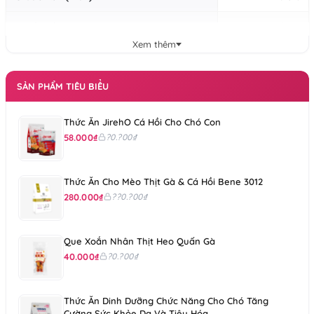
Crude Fiber (max)
6.0%
Xem thêm
Moisture (max)
12.0%
ME (kcal/kg)
SẢN PHẨM TIÊU BIỂU
3500
Thức Ăn JirehO Cá Hồi Cho Chó Con
58.000₫
?0.?00₫
Thức Ăn Cho Mèo Thịt Gà & Cá Hồi Bene 3012
280.000₫
??0.?00₫
Que Xoắn Nhân Thịt Heo Quấn Gà
40.000₫
?0.?00₫
Thức Ăn Dinh Dưỡng Chức Năng Cho Chó Tăng
Cường Sức Khỏe Da Và Tiêu Hóa