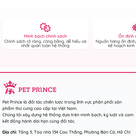
Ổn định 
Minh bạch chính sách
Nguồn hàng ổn định,
Chính sách rõ ràng, công bằng, dễ hiểu và
kế hoạch kinh
nhất quán toàn hệ thống
Pet Prince là đối tác chiến lược trong lĩnh vực phân phối sản
phẩm thú cưng cao cấp tại Việt Nam.
Chúng tôi xây dựng hệ thống dựa trên minh bạch, kỷ luật và cam
kết đồng hành dài hạn cùng đối tác.
Địa chỉ:
Tầng 3, Tòa nhà 134 Cao Thắng, Phường Bàn Cờ, Hồ Chí