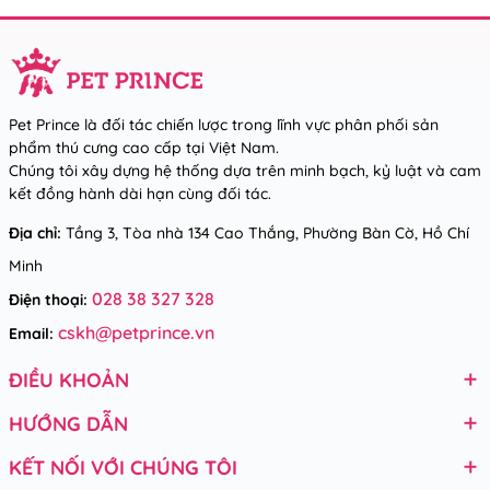
Pet Prince là đối tác chiến lược trong lĩnh vực phân phối sản
phẩm thú cưng cao cấp tại Việt Nam.
Chúng tôi xây dựng hệ thống dựa trên minh bạch, kỷ luật và cam
kết đồng hành dài hạn cùng đối tác.
Địa chỉ:
Tầng 3, Tòa nhà 134 Cao Thắng, Phường Bàn Cờ, Hồ Chí
Minh
028 38 327 328
Điện thoại:
cskh@petprince.vn
Email:
ĐIỀU KHOẢN
HƯỚNG DẪN
KẾT NỐI VỚI CHÚNG TÔI