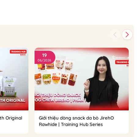
19
06/2026
th Original
Giới thiệu dòng snack da bò JirehO
Rawhide | Training Hub Series