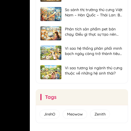
bền vững?
So sánh thị trường thú cưng Việt
Nam – Hàn Quốc – Thái Lan: Bài
học cho phát triển dài hạn
Phân tích sản phẩm pet bán
chạy: Điều gì thực sự tạo nên
doanh số?
Vì sao hệ thống phân phối minh
bạch ngày càng trở thành tiêu
chuẩn của ngành thú cưng?
Vì sao tương lai ngành thú cưng
thuộc về những hệ sinh thái?
Tags
JirehO
Meowow
Zenith