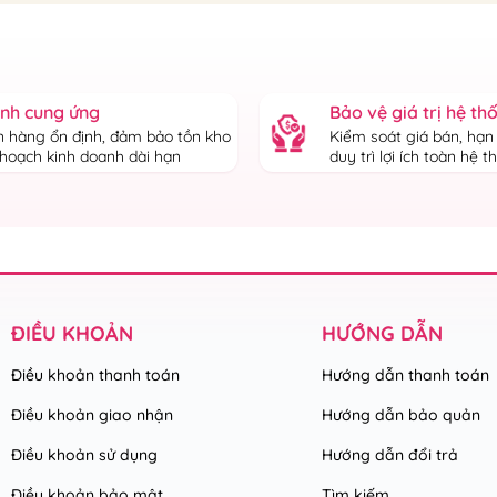
ịnh cung ứng
Bảo vệ giá trị hệ th
 hàng ổn định, đảm bảo tồn kho
Kiểm soát giá bán, hạn
 hoạch kinh doanh dài hạn
duy trì lợi ích toàn hệ 
ĐIỀU KHOẢN
HƯỚNG DẪN
Điều khoản thanh toán
Hướng dẫn thanh toán
Điều khoản giao nhận
Hướng dẫn bảo quản
Điều khoản sử dụng
Hướng dẫn đổi trả
Điều khoản bảo mật
Tìm kiếm