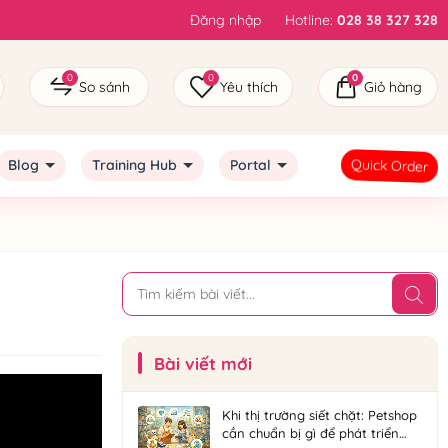
Đăng nhập
Hotline:
028 38 327 328
0
0
0
So sánh
Yêu thích
Giỏ hàng
Quick Order
Blog
Training Hub
Portal
Bài viết mới
Khi thị trường siết chặt: Petshop
cần chuẩn bị gì để phát triển