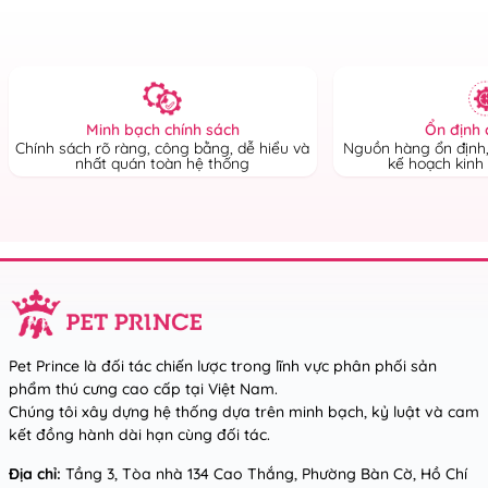
Ổn định 
Minh bạch chính sách
Nguồn hàng ổn định,
Chính sách rõ ràng, công bằng, dễ hiểu và
kế hoạch kinh
nhất quán toàn hệ thống
Pet Prince là đối tác chiến lược trong lĩnh vực phân phối sản
phẩm thú cưng cao cấp tại Việt Nam.
Chúng tôi xây dựng hệ thống dựa trên minh bạch, kỷ luật và cam
kết đồng hành dài hạn cùng đối tác.
Địa chỉ:
Tầng 3, Tòa nhà 134 Cao Thắng, Phường Bàn Cờ, Hồ Chí