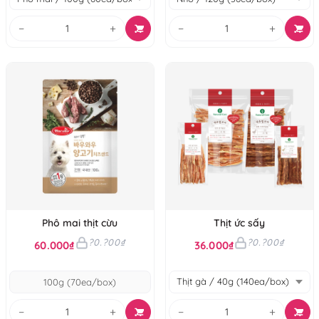
−
+
−
+
Phô mai thịt cừu
Thịt ức sấy
?0.?00₫
?0.?00₫
60.000₫
36.000₫
100g (70ea/box)
−
+
−
+