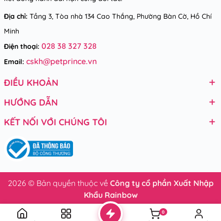
Địa chỉ:
Tầng 3, Tòa nhà 134 Cao Thắng, Phường Bàn Cờ, Hồ Chí
Minh
028 38 327 328
Điện thoại:
cskh@petprince.vn
Email:
ĐIỀU KHOẢN
HƯỚNG DẪN
KẾT NỐI VỚI CHÚNG TÔI
2026 © Bản quyền thuộc về
Công ty cổ phần Xuất Nhập
Khẩu Rainbow
0