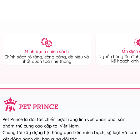
Ổn định 
Minh bạch chính sách
Nguồn hàng ổn định,
Chính sách rõ ràng, công bằng, dễ hiểu và
kế hoạch kinh
nhất quán toàn hệ thống
Pet Prince là đối tác chiến lược trong lĩnh vực phân phối sản
phẩm thú cưng cao cấp tại Việt Nam.
Chúng tôi xây dựng hệ thống dựa trên minh bạch, kỷ luật và cam
kết đồng hành dài hạn cùng đối tác.