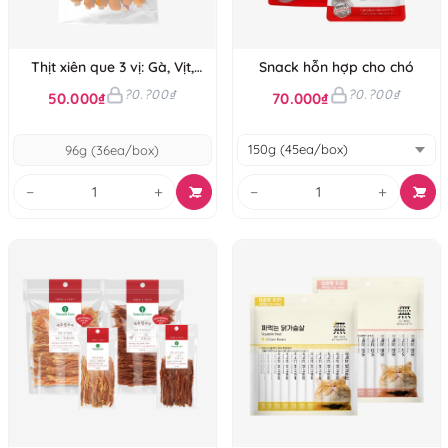
Thịt xiên que 3 vị: Gà, Vịt,
Snack hỗn hợp cho chó
Heo
?0.?00₫
?0.?00₫
50.000₫
70.000₫
96g (36ea/box)
−
+
−
+