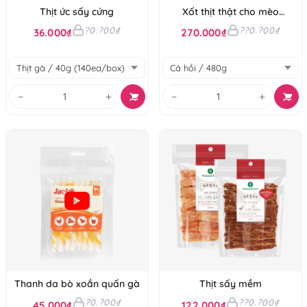
Thịt ức sấy cứng
Xốt thịt thật cho mèo
Mumargin
?0.?00₫
??0.?00₫
36.000₫
270.000₫
−
+
−
+
Thanh da bò xoắn quấn gà
Thịt sấy mềm
?0.?00₫
??0.?00₫
45.000₫
122.000₫