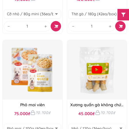
−
+
−
+
Phô mai viên
Xương quấn gà không chứa
Gluten
?0.?00₫
?0.?00₫
75.000₫
45.000₫