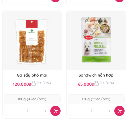
Gà sấy phô mai
Sandwich hỗn hợp
?0.?00₫
?0.?00₫
120.000₫
65.000₫
180g (42ea/box)
120g (55ea/box)
−
+
−
+